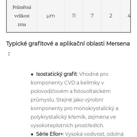
Průměrná
μm
11
7
2
4
velikost
zrna
Typické grafitové a aplikační oblasti Mersena
：
●
Isostatický grafit
: Vhodné pro
komponenty CVD a kelímky v
polovodičovém a fotovoltaickém
průmyslu. Stejně jako výrobní
komponenty pro monokrystalický a
polykrystalický křemík, zejména ve
vysokoteplotních prostředích.
●
Série Ellor+
: Vysoká vodivost, odolná