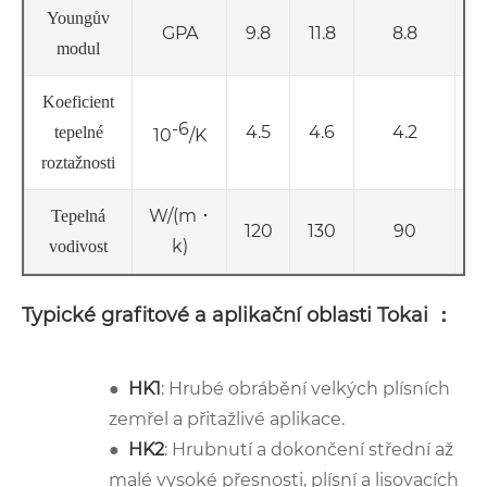
Youngův
GPA
9.8
11.8
8.8
modul
Koeficient
-6
4.5
4.6
4.2
tepelné
10
/K
roztažnosti
W/(m ･
Tepelná
120
130
90
k)
vodivost
Typické grafitové a aplikační oblasti Tokai ：
●
HK1
: Hrubé obrábění velkých plísních
zemřel a přitažlivé aplikace.
●
HK2
: Hrubnutí a dokončení střední až
malé vysoké přesnosti, plísní a lisovacích