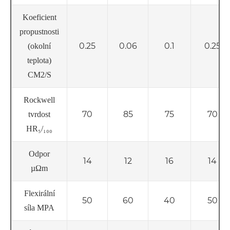
Koeficient
propustnosti
0.25
0.06
0.1
0.25
(okolní
teplota)
CM2/S
Rockwell
70
85
75
70
tvrdost
HR₅/₁₀₀
Odpor
14
12
16
14
µΩm
Flexirální
50
60
40
50
síla MPA