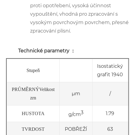
proti opotřebení, vysoká účinnost
vypouštění, vhodná pro zpracování s
vysokým povrchovým povrchem, přesné
zpracování plísní.
Technické parametry ：
Isostatický
I
Stupeň
grafit 1940
g
PRŮMĚRNÝ
Velikost
μm
/
zrn
3
1.79
HUSTOTA
g/cm
POBŘEŽÍ
63
TVRDOST