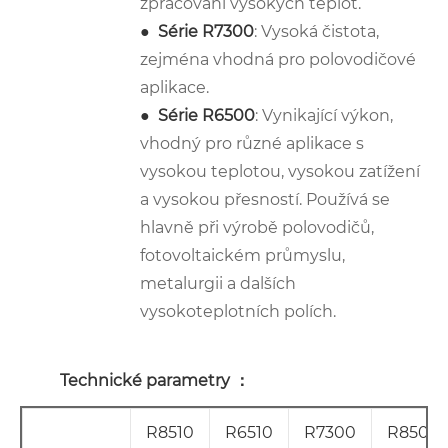
zpracování vysokých teplot.
●
Série R7300
: Vysoká čistota,
zejména vhodná pro polovodičové
aplikace.
●
Série R6500
: Vynikající výkon,
vhodný pro různé aplikace s
vysokou teplotou, vysokou zatížení
a vysokou přesností. Používá se
hlavně při výrobě polovodičů,
fotovoltaickém průmyslu,
metalurgii a dalších
vysokoteplotních polích.
Technické parametry ：
R8510
R6510
R7300
R8500