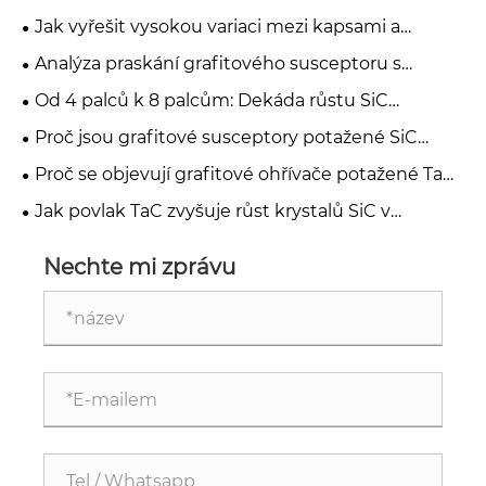
Jak vyřešit vysokou variaci mezi kapsami a
kapsami ve vícekapsových silikonových epitaxních
Analýza praskání grafitového susceptoru s
grafitových susceptorech?
povlakem MOCVD SiC a případová studie
Od 4 palců k 8 palcům: Dekáda růstu SiC
optimalizace tepelného namáhání
polovodičů
Proč jsou grafitové susceptory potažené SiC
nezbytné pro epitaxi polovodičů
Proč se objevují grafitové ohřívače potažené TaC
jako budoucnost epitaxe GaN MOCVD
Jak povlak TaC zvyšuje růst krystalů SiC v
aplikacích PVT
Nechte mi zprávu