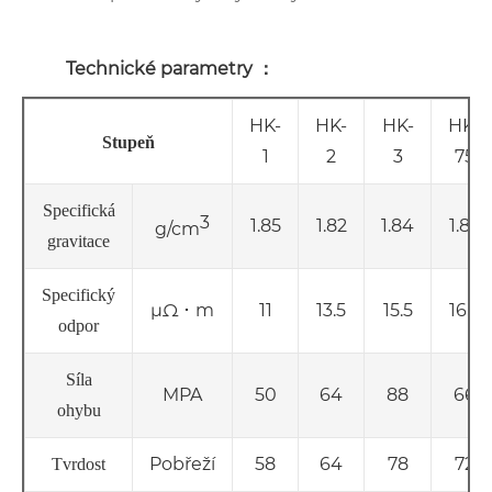
Technické parametry ：
HK-
HK-
HK-
HK-
Stupeň
1
2
3
75
Specifická
3
1.85
1.82
1.84
1.82
g/cm
gravitace
Specifický
μΩ ･ m
11
13.5
15.5
16.5
odpor
Síla
MPA
50
64
88
66
ohybu
Pobřeží
58
64
78
72
Tvrdost