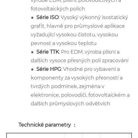
výrobě EDM, plísní, polovodičových a
fotovoltaických polích
●
Série ISO
: Vysoký výkonný isostatický
grafit, hlavně pro průmyslové aplikace
vyžadující vysokou čistotu, vysokou
pevnost a vysokou teplotu
●
Série TTK
: Pro EDM, výroba plísní a
dalších vysoce přesných polí zpracování
●
Série HPG
: Vhodné pro vybavení a
komponenty za vysokých přesností a
tvrdých podmínek, zejména v
elektronice, polovodiči, fotovoltaickém a
dalších průmyslových odvětvích
Technické parametry ：