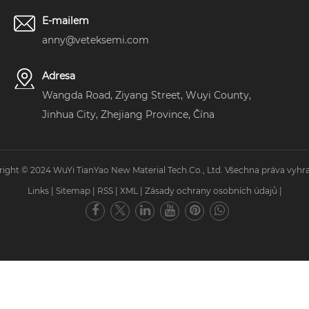
E-mailem
anny@veteksemi.com
Adresa
Wangda Road, Ziyang Street, Wuyi County,
Jinhua City, Zhejiang Province, Čína
ight © 2024 WuYi TianYao New Material Tech.Co., Ltd. Všechna práva vyhr
Links
|
Sitemap
|
RSS
|
XML
|
Zásady ochrany osobních údajů
|