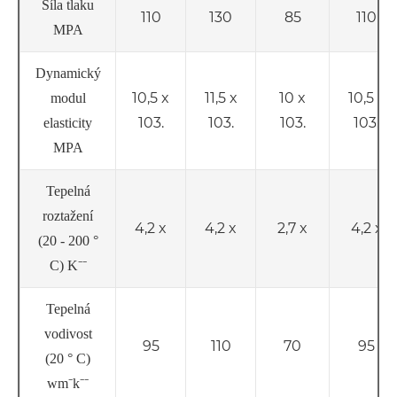
Síla tlaku
110
130
85
110
MPA
Dynamický
10,5 x
11,5 x
10 x
10,5 x
modul
103.
103.
103.
103.
elasticity
MPA
Tepelná
roztažení
4,2 x
4,2 x
2,7 x
4,2 x
(20 - 200 °
C) K⁻⁻
Tepelná
vodivost
95
110
70
95
(20 ° C)
wm⁻k⁻⁻