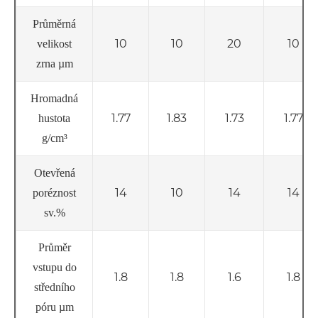
Průměrná
10
10
20
10
velikost
zrna µm
Hromadná
1.77
1.83
1.73
1.77
hustota
g/cm³
Otevřená
14
10
14
14
poréznost
sv.%
Průměr
vstupu do
1.8
1.8
1.6
1.8
středního
póru µm