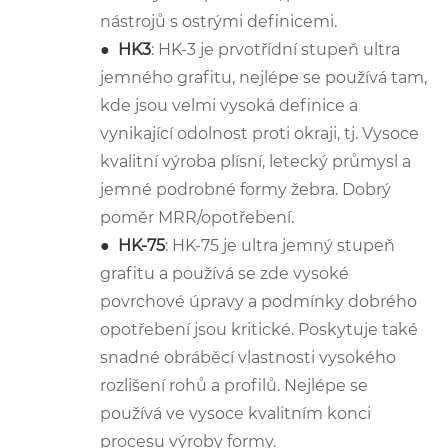
nástrojů s ostrými definicemi.
●
HK3
: HK-3 je prvotřídní stupeň ultra
jemného grafitu, nejlépe se používá tam,
kde jsou velmi vysoká definice a
vynikající odolnost proti okraji, tj. Vysoce
kvalitní výroba plísní, letecký průmysl a
jemné podrobné formy žebra. Dobrý
poměr MRR/opotřebení.
●
HK-75
: HK-75 je ultra jemný stupeň
grafitu a používá se zde vysoké
povrchové úpravy a podmínky dobrého
opotřebení jsou kritické. Poskytuje také
snadné obráběcí vlastnosti vysokého
rozlišení rohů a profilů. Nejlépe se
používá ve vysoce kvalitním konci
procesu výroby formy.