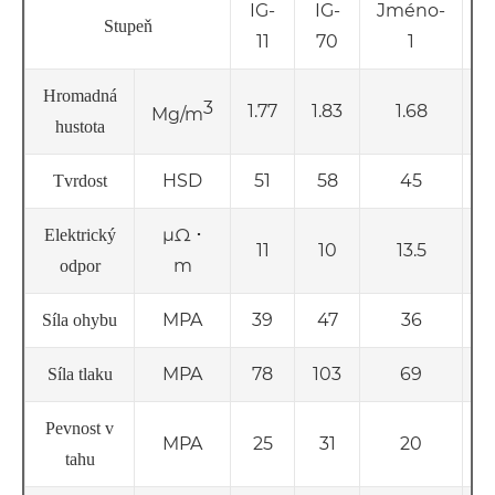
IG-
IG-
Jméno-
N
Stupeň
11
70
1
Hromadná
3
1.77
1.83
1.68
Mg/m
hustota
HSD
51
58
45
Tvrdost
μΩ ･
Elektrický
11
10
13.5
m
odpor
MPA
39
47
36
Síla ohybu
MPA
78
103
69
Síla tlaku
Pevnost v
MPA
25
31
20
tahu