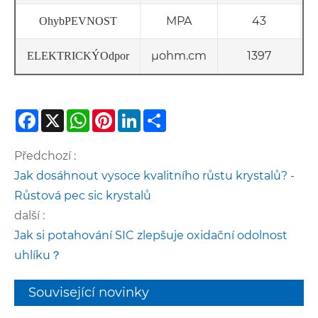
MPA
43
Ohyb
PEVNOST
μohm.cm
1397
ELEKTRICKÝ
Odpor
Facebook
X
WhatsApp
Pinterest
LinkedIn
Share
Předchozí :
Jak dosáhnout vysoce kvalitního růstu krystalů? -
Růstová pec sic krystalů
další :
Jak si potahování SIC zlepšuje oxidační odolnost
uhlíku？
Související novinky