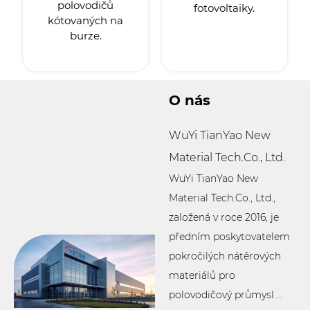
polovodičů
fotovoltaiky.
kótovaných na
burze.
O nás
WuYi TianYao New
Material Tech.Co., Ltd.
WuYi TianYao New
Material Tech.Co., Ltd.,
založená v roce 2016, je
předním poskytovatelem
pokročilých nátěrových
materiálů pro
polovodičový průmysl.