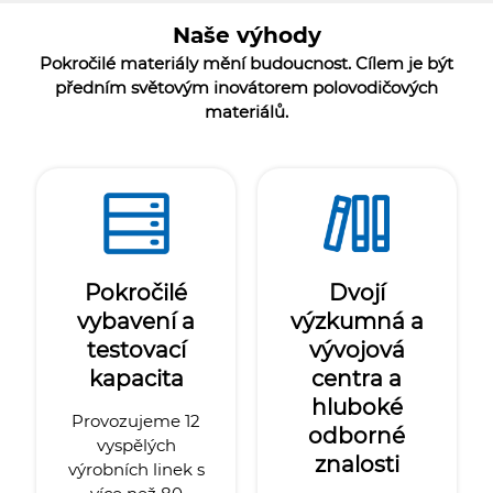
Naše výhody
Pokročilé materiály mění budoucnost. Cílem je být
předním světovým inovátorem polovodičových
materiálů.
Pokročilé
Dvojí
vybavení a
výzkumná a
testovací
vývojová
kapacita
centra a
hluboké
Provozujeme 12
odborné
vyspělých
znalosti
výrobních linek s