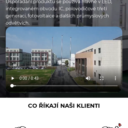
Uspořádání produktu se používá hlavně v LED,
susceptor potažený SiC,
integrovaném obvodu IC, polovodičové třetí
předehřívací kroužky,
generaci, fotovoltaice a dalších průmyslových
odkloněný kroužek
odvětvích.
potažený TaC, části
půlměsíce atd., čistota je
pod 5 ppm, může splnit
požadavky zákazníků.
CO ŘÍKAJÍ NAŠI KLIENTI