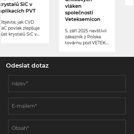
koexistují přesnost a
vláken
extrémní prostředí,
společnosti
jsou zaostřovací
Veteksemicon
kroužky z karbidu
křemíku (SiC)
5. září 2025 navštívil
nepostradatelné.
zákazník z Polska
Tyto komponenty,
továrnu pod VETEK,
známé pro svou
aby se dozvěděl o
mimořádnou
našich pokročilých
tepelnou odolnost,
technologiích a
chemickou stabilitu
Odeslat dotaz
inovativních
a mechanickou
procesech při výrobě
pevnost, jsou
produktů z
rozhodující pro
uhlíkových vláken.
pokročilé procesy
plazmového leptání.
Tajemství jejich
vysokého výkonu
spočívá v
technologii Solid
CVD (Chemical
Vapour Deposition).