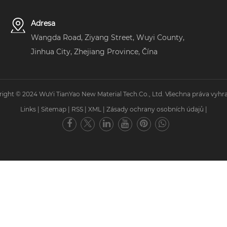
Adresa
Wangda Road, Ziyang Street, Wuyi County,
Jinhua City, Zhejiang Province, Čína
ight © 2024 WuYi TianYao New Material Tech.Co., Ltd. Všechna práva vyhr
Links
|
Sitemap
|
RSS
|
XML
|
Zásady ochrany osobních údajů
|