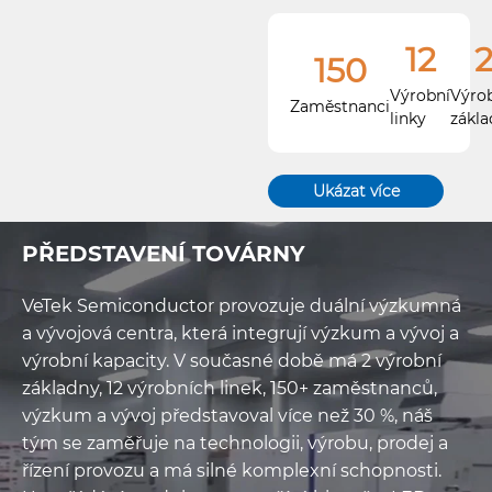
Náš zakladatel, bývalý
odborník z Ústavu
12
150
materiálů Čínské
Výrobní
Výro
akademie věd, založil
Zaměstnanci
linky
zákl
společnost se zaměřením
na vývoj špičkových řešení
pro průmysl.
Ukázat více
PŘEDSTAVENÍ TOVÁRNY
Mezi naše hlavní produkty
patří
CVD povlaky z
VeTek Semiconductor provozuje duální výzkumná
karbidu křemíku (SiC).
,
a vývojová centra, která integrují výzkum a vývoj a
povlaky z karbidu tantalu
výrobní kapacity. V současné době má 2 výrobní
(TaC).
,
sypký SiC, SiC
základny, 12 výrobních linek, 150+ zaměstnanců,
prášky a vysoce čisté SiC
výzkum a vývoj představoval více než 30 %, náš
materiály
. Hlavními
tým se zaměřuje na technologii, výrobu, prodej a
produkty jsou grafitový
řízení provozu a má silné komplexní schopnosti.