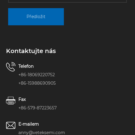
Dnes vás vezmeme
do zákulisí, abyste
prozkoumali
Předložit
náročnou cestu
výroby – od
surového
grafitového
substrátu po vysoce
přesného
Kontaktujte nás
„neviditelného
hrdinu“ továrny.
Telefon
+86-18069220752
+86-15988690905
Fax
+86-579-87223657
E-mailem
anny@veteksemi.com