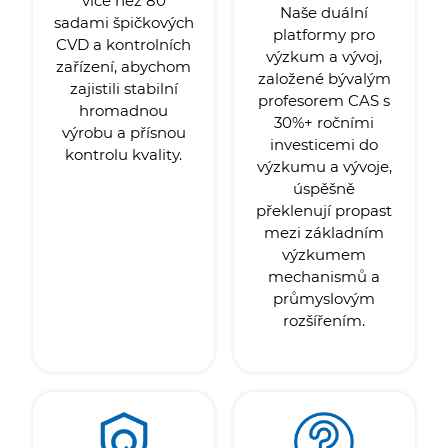
více než 80
Naše duální
sadami špičkových
platformy pro
CVD a kontrolních
výzkum a vývoj,
zařízení, abychom
založené bývalým
zajistili stabilní
profesorem CAS s
hromadnou
30%+ ročními
výrobu a přísnou
investicemi do
kontrolu kvality.
výzkumu a vývoje,
úspěšně
překlenují propast
mezi základním
výzkumem
mechanismů a
průmyslovým
rozšířením.