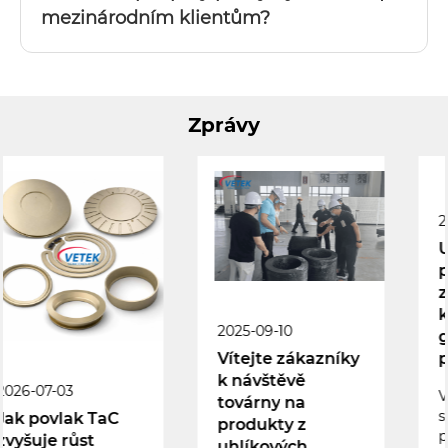
mezinárodním klientům?
Zprávy
2026-01-23
​Uvnitř výroby
pevných CVD SiC
zaostřovacích
kroužků: Od
2025-09-10
grafitu po vysoce
přesné díly
Vítejte zákazníky
k návštěvě
Ve vysoce sázkovém
továrny na
světě výroby
produkty z
polovodičů, kde
uhlíkových