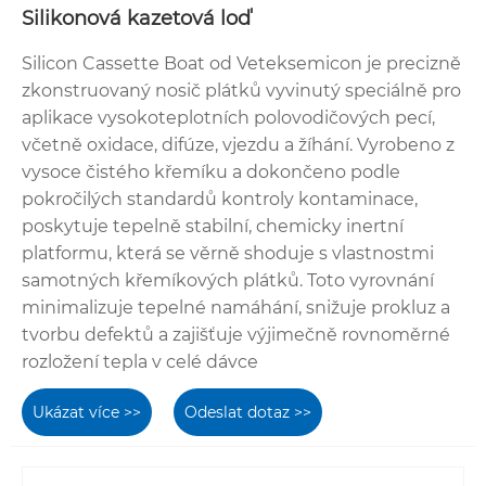
Silikonová kazetová loď
Silicon Cassette Boat od Veteksemicon je precizně
zkonstruovaný nosič plátků vyvinutý speciálně pro
aplikace vysokoteplotních polovodičových pecí,
včetně oxidace, difúze, vjezdu a žíhání. Vyrobeno z
vysoce čistého křemíku a dokončeno podle
pokročilých standardů kontroly kontaminace,
poskytuje tepelně stabilní, chemicky inertní
platformu, která se věrně shoduje s vlastnostmi
samotných křemíkových plátků. Toto vyrovnání
minimalizuje tepelné namáhání, snižuje prokluz a
tvorbu defektů a zajišťuje výjimečně rovnoměrné
rozložení tepla v celé dávce
Ukázat více >>
Odeslat dotaz >>