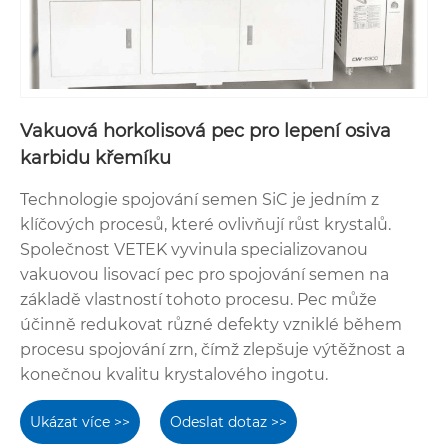
Vakuová horkolisová pec pro lepení osiva
karbidu křemíku
Technologie spojování semen SiC je jedním z
klíčových procesů, které ovlivňují růst krystalů.
Společnost VETEK vyvinula specializovanou
vakuovou lisovací pec pro spojování semen na
základě vlastností tohoto procesu. Pec může
účinně redukovat různé defekty vzniklé během
procesu spojování zrn, čímž zlepšuje výtěžnost a
konečnou kvalitu krystalového ingotu.
Ukázat více >>
Odeslat dotaz >>