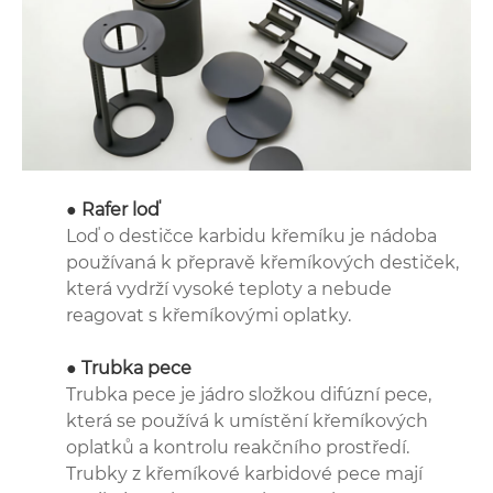
● Rafer loď
Loď o destičce karbidu křemíku je nádoba
používaná k přepravě křemíkových destiček,
která vydrží vysoké teploty a nebude
reagovat s křemíkovými oplatky.
● Trubka pece
Trubka pece je jádro složkou difúzní pece,
která se používá k umístění křemíkových
oplatků a kontrolu reakčního prostředí.
Trubky z křemíkové karbidové pece mají