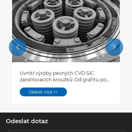
potažené SiC nezbytné pro epitaxi
polovodičů
Ukázat více >>


Odeslat dotaz