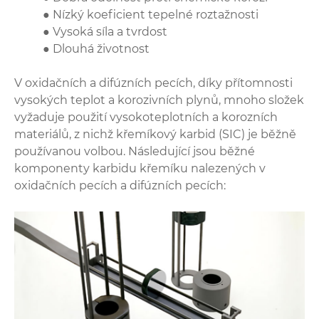
● Nízký koeficient tepelné roztažnosti
● Vysoká síla a tvrdost
● Dlouhá životnost
V oxidačních a difúzních pecích, díky přítomnosti
vysokých teplot a korozivních plynů, mnoho složek
vyžaduje použití vysokoteplotních a korozních
materiálů, z nichž křemíkový karbid (SIC) je běžně
používanou volbou. Následující jsou běžné
komponenty karbidu křemíku nalezených v
oxidačních pecích a difúzních pecích: