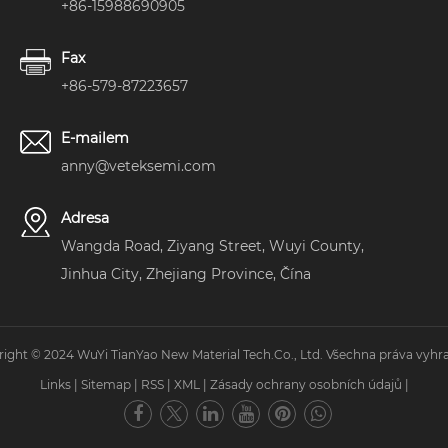
+86-15988690905
Fax
+86-579-87223657
E-mailem
anny@veteksemi.com
Adresa
Wangda Road, Ziyang Street, Wuyi County,
Jinhua City, Zhejiang Province, Čína
ight © 2024 WuYi TianYao New Material Tech.Co., Ltd. Všechna práva vyhr
Links
|
Sitemap
|
RSS
|
XML
|
Zásady ochrany osobních údajů
|