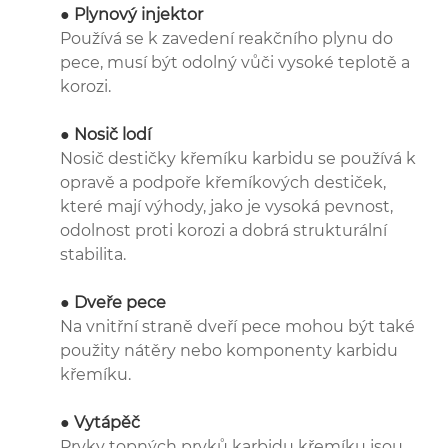
● Plynový injektor
Používá se k zavedení reakčního plynu do
pece, musí být odolný vůči vysoké teplotě a
korozi.
● Nosič lodí
Nosič destičky křemíku karbidu se používá k
opravě a podpoře křemíkových destiček,
které mají výhody, jako je vysoká pevnost,
odolnost proti korozi a dobrá strukturální
stabilita.
● Dveře pece
Na vnitřní straně dveří pece mohou být také
použity nátěry nebo komponenty karbidu
křemíku.
● Vytápěč
Prvky topných prvků karbidu křemíku jsou