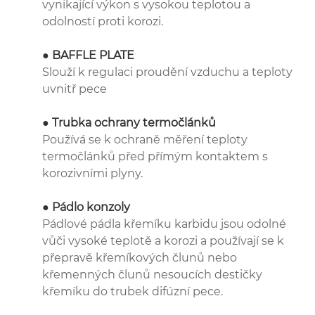
vynikající výkon s vysokou teplotou a
odolností proti korozi.
● BAFFLE PLATE
Slouží k regulaci proudění vzduchu a teploty
uvnitř pece
● Trubka ochrany termočlánků
Používá se k ochraně měření teploty
termočlánků před přímým kontaktem s
korozivními plyny.
● Pádlo konzoly
Pádlové pádla křemíku karbidu jsou odolné
vůči vysoké teplotě a korozi a používají se k
přepravě křemíkových člunů nebo
křemenných člunů nesoucích destičky
křemíku do trubek difúzní pece.