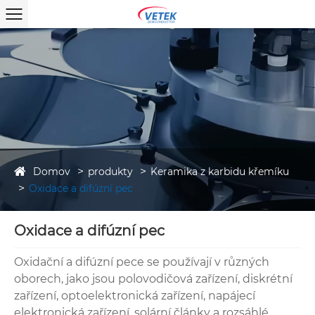
Domov
produkty
Keramika z karbidu křemíku
Oxidace a difúzní pec
Oxidace a difúzní pec
Oxidační a difúzní pece se používají v různých
oborech, jako jsou polovodičová zařízení, diskrétní
zařízení, optoelektronická zařízení, napájecí
elektronická zařízení, solární články a rozsáhlé