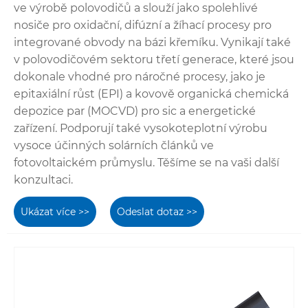
ve výrobě polovodičů a slouží jako spolehlivé
nosiče pro oxidační, difúzní a žíhací procesy pro
integrované obvody na bázi křemíku. Vynikají také
v polovodičovém sektoru třetí generace, které jsou
dokonale vhodné pro náročné procesy, jako je
epitaxiální růst (EPI) a kovově organická chemická
depozice par (MOCVD) pro sic a energetické
zařízení. Podporují také vysokoteplotní výrobu
vysoce účinných solárních článků ve
fotovoltaickém průmyslu. Těšíme se na vaši další
konzultaci.
Ukázat více >>
Odeslat dotaz >>