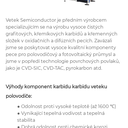
Vetek Semiconductor je předním výrobcem
specializujícím se na výrobu vysoce čistých
grafitových, křemíkových karbidů a křemenných
složek v oxidačních a difúzních pecích. Zavázali
jsme se poskytovat vysoce kvalitní komponenty
pece pro polovodičový a fotovoltaický průmysl a
jsme v popředí technologie povrchových povlaků,
jako je CVD-SIC, CVD-TAC, pyrokarbon atd.
Výhody komponent karbidu karbidu veteku
polovodiče:
● Odolnost proti vysoké teplotě (až 1600 ℃)
● Vynikající tepelná vodivost a tepelná
stabilita
● Dobrá odolnost proti chemické korozi