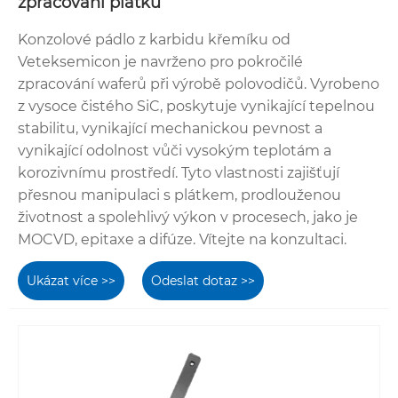
zpracování plátků
Konzolové pádlo z karbidu křemíku od
Veteksemicon je navrženo pro pokročilé
zpracování waferů při výrobě polovodičů. Vyrobeno
z vysoce čistého SiC, poskytuje vynikající tepelnou
stabilitu, vynikající mechanickou pevnost a
vynikající odolnost vůči vysokým teplotám a
korozivnímu prostředí. Tyto vlastnosti zajišťují
přesnou manipulaci s plátkem, prodlouženou
životnost a spolehlivý výkon v procesech, jako je
MOCVD, epitaxe a difúze. Vítejte na konzultaci.
Ukázat více >>
Odeslat dotaz >>