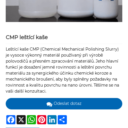
CMP leštící kaše
Leštící kaše CMP (Chemical Mechanical Polishing Slurry)
je vysoce výkonný materiál používaný při výrobě
polovodičů a přesném zpracování materiálů. Jeho hlavní
funkcí je dosažení jemné rovinnosti a leštění povrchu
materiálu za synergického účinku chemické koroze a
mechanického broušení, aby byly splněny požadavky na
rovinnost a kvalitu povrchu na nano úrovni. Těšíme se na
vaši další konzultaci.
Odeslat dotaz
Facebook
X
WhatsApp
Pinterest
LinkedIn
Share