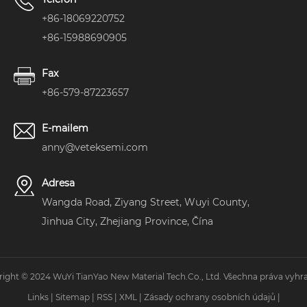
+86-18069220752
+86-15988690905
Fax
+86-579-87223657
E-mailem
anny@veteksemi.com
Adresa
Wangda Road, Ziyang Street, Wuyi County,
Jinhua City, Zhejiang Province, Čína
ight © 2024 WuYi TianYao New Material Tech.Co., Ltd. Všechna práva vyhr
Links
|
Sitemap
|
RSS
|
XML
|
Zásady ochrany osobních údajů
|