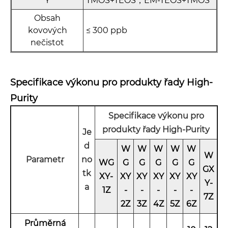
Y
TMOS+TEOS；EM-TEOS+TMOS
Obsah
kovových
≤ 300 ppb
nečistot
Specifikace výkonu pro produkty řady High-
Purity
Specifikace výkonu pro
produkty řady High-Purity
Je
d
W
W
W
W
W
W
Parametr
no
WG
G
G
G
G
G
GX
tk
XY-
XY
XY
XY
XY
XY
Y-
a
1Z
-
-
-
-
-
7
Z
2
Z
3
Z
4
Z
5
Z
6
Z
Průměrná