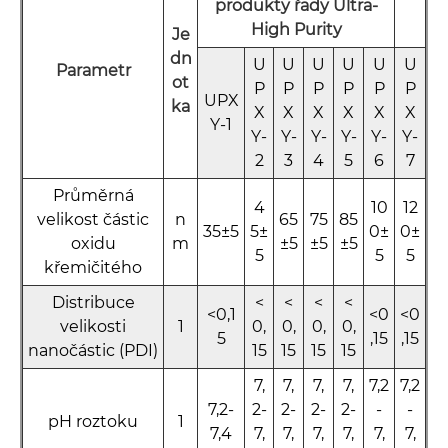
produkty řady Ultra-
High Purity
Je
dn
U
U
U
U
U
U
Parametr
ot
P
P
P
P
P
P
UPX
ka
X
X
X
X
X
X
Y-1
Y-
Y-
Y-
Y
-
Y-
Y-
2
3
4
5
6
7
Průměrná
4
10
12
velikost částic
n
65
75
85
35±5
5±
0±
0±
oxidu
m
±5
±5
±5
5
5
5
křemičitého
Distribuce
<
<
<
<
<0,1
<0
<0
velikosti
1
0,
0,
0,
0,
5
,15
,15
nanočástic (PDI)
15
15
15
15
7,
7,
7,
7,
7,2
7,2
7,2-
2-
2-
2-
2-
-
-
pH roztoku
1
7,4
7,
7,
7,
7,
7,
7,