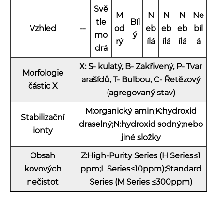
Svě
M
N
N
N
Ne
tle
Bíl
Vzhled
--
od
eb
eb
eb
bíl
mo
ý
rý
ílá
ílá
ílá
á
drá
X: S- kulatý, B- Zakřivený, P- Tvar
Morfologie
arašídů, T- Bulbou, C- Řetězový
částic X
(agregovaný stav)
M:organický amin;K:hydroxid
Stabilizační
draselný;N:hydroxid sodný;nebo
ionty
jiné složky
Obsah
Z:High-Purity Series (H Series≤1
kovových
ppm;L Series≤10ppm);Standard
nečistot
Series (M Series ≤300ppm)