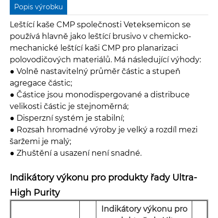
Popis výrobku
Leštící kaše CMP společnosti Veteksemicon se
používá hlavně jako leštící brusivo v chemicko-
mechanické leštící kaši CMP pro planarizaci
polovodičových materiálů. Má následující výhody:
●
Volně nastavitelný průměr částic a stupeň
agregace částic;
●
Částice jsou monodispergované a distribuce
velikosti částic je stejnoměrná;
●
Disperzní systém je stabilní;
●
Rozsah hromadné výroby je velký a rozdíl mezi
šaržemi je malý;
●
Zhuštění a usazení není snadné.
Indikátory výkonu pro produkty řady Ultra-
High Purity
Indikátory výkonu pro