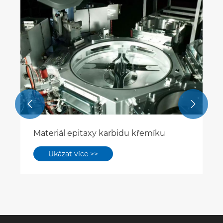


Materiál epitaxy karbidu křemíku
Ukázat více >>