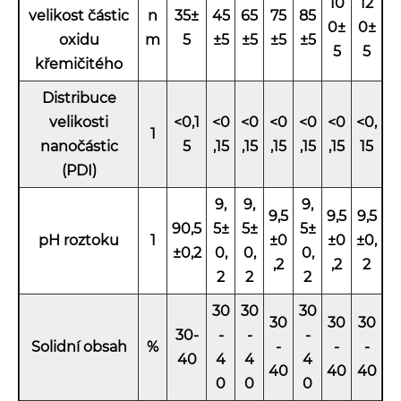
10
12
velikost částic
n
35±
45
65
75
85
0±
0±
oxidu
m
5
±5
±5
±5
±5
5
5
křemičitého
Distribuce
velikosti
<0,1
<0
<0
<0
<0
<0
<0,
1
nanočástic
5
,15
,15
,15
,15
,15
15
(PDI)
9,
9,
9,
9,5
9,5
9,5
9
0,5
5±
5±
5±
pH roztoku
1
±0
±0
±0,
±0,2
0,
0,
0,
,2
,2
2
2
2
2
30
30
30
30
30
30
30-
-
-
-
Solidní obsah
%
-
-
-
40
4
4
4
40
40
40
0
0
0