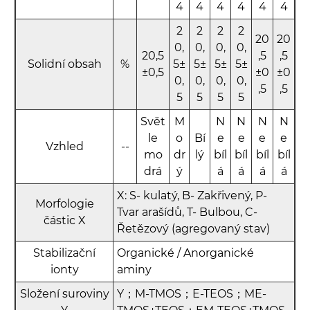
4
4
4
4
4
4
2
2
2
2
20
20
0,
0,
0,
0,
20,5
,5
,5
Solidní obsah
%
5±
5±
5±
5±
±0,5
±0
±0
0,
0,
0,
0,
,5
,5
5
5
5
5
Svět
M
N
N
N
N
le
o
Bí
e
e
e
e
Vzhled
--
mo
dr
lý
bíl
bíl
bíl
bíl
drá
ý
á
á
á
á
X: S- kulatý, B- Zakřivený, P-
Morfologie
Tvar arašídů, T- Bulbou, C-
částic X
Řetězový (agregovaný stav)
Stabilizační
Organické / Anorganické
ionty
aminy
Složení suroviny
Y；M-TMOS；E-TEOS；ME-