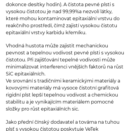
dokonce desítky hodin). A čistota pevné plsti s
vysokou čistotou je nad 99,99%a nezvolí látky,
které mohou kontaminovat epitaxiální vrstvu do
reakčního prostředí, čímž zajistí vysokou čistotu
epitaxiální vrstvy karbidu křemíku.
Vhodná hustota může zajistit mechanickou
pevnost a tepelnou vodivost pevné plsti s vysokou
čistotou. Při zajišťování tepelné vodivosti může
minimalizovat interferenci vnějších faktorů na růst
SiC epitaxiálních.
Ve srovnání s tradičními keramickými materiály a
kovovými materiály má vysoce čistotní grafitová
rigidní plst lepší tepelnou vodivost a chemickou
stabilitu a je vynikajícím materiálem pomocné
složky pro růst epitaxiálních sic.
Jako přední čínský dodavatel a továrna na tuhou
plsť s vysokou čistotou poskytuje VeTek