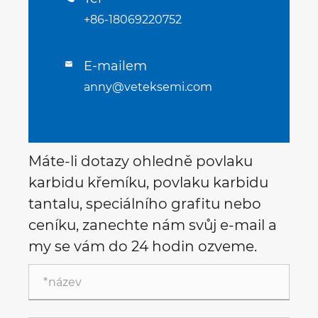
+86-18069220752
E-mailem

anny@veteksemi.com
Máte-li dotazy ohledně povlaku
karbidu křemíku, povlaku karbidu
tantalu, speciálního grafitu nebo
ceníku, zanechte nám svůj e-mail a
my se vám do 24 hodin ozveme.