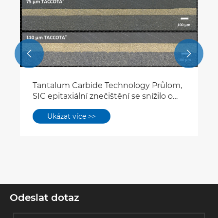


Tantalum Carbide Technology Průlom,
SIC epitaxiální znečištění se snížilo o
75%?
Ukázat více >>
Odeslat dotaz