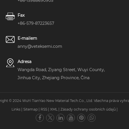
+86-15988690905
Fax
+86-579-87223657
E-mailem
anny@veteksemi.com
Adresa
Wangda Road, Ziyang Street, Wuyi County,
Jinhua City, Zhejiang Province, Čína
ight © 2024 WuYi TianYao New Material Tech.Co., Ltd. Všechna práva vyhr
Links
|
Sitemap
|
RSS
|
XML
|
Zásady ochrany osobních údajů
|