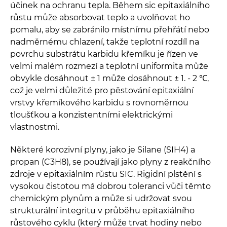
účinek na ochranu tepla. Během sic epitaxiálního
růstu může absorbovat teplo a uvolňovat ho
pomalu, aby se zabránilo místnímu přehřátí nebo
nadměrnému chlazení, takže teplotní rozdíl na
povrchu substrátu karbidu křemíku je řízen ve
velmi malém rozmezí a teplotní uniformita může
obvykle dosáhnout ± 1 může dosáhnout ± 1. - 2 ℃,
což je velmi důležité pro pěstování epitaxiální
vrstvy křemíkového karbidu s rovnoměrnou
tloušťkou a konzistentními elektrickými
vlastnostmi.
Některé korozivní plyny, jako je Silane (SIH4) a
propan (C3H8), se používají jako plyny z reakčního
zdroje v epitaxiálním růstu SIC. Rigidní plstění s
vysokou čistotou má dobrou toleranci vůči těmto
chemickým plynům a může si udržovat svou
strukturální integritu v průběhu epitaxiálního
růstového cyklu (který může trvat hodiny nebo