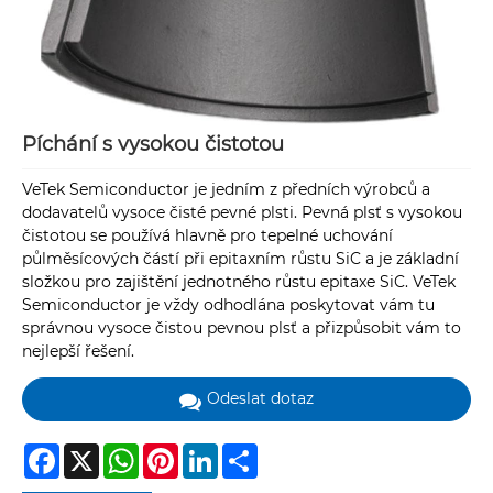
Píchání s vysokou čistotou
VeTek Semiconductor je jedním z předních výrobců a
dodavatelů vysoce čisté pevné plsti. Pevná plsť s vysokou
čistotou se používá hlavně pro tepelné uchování
půlměsícových částí při epitaxním růstu SiC a je základní
složkou pro zajištění jednotného růstu epitaxe SiC. VeTek
Semiconductor je vždy odhodlána poskytovat vám tu
správnou vysoce čistou pevnou plsť a přizpůsobit vám to
nejlepší řešení.
Odeslat dotaz
Facebook
X
WhatsApp
Pinterest
LinkedIn
Share