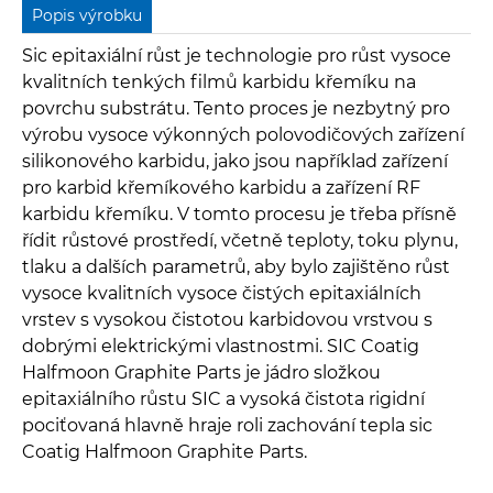
Popis výrobku
Sic epitaxiální růst je technologie pro růst vysoce
kvalitních tenkých filmů karbidu křemíku na
povrchu substrátu. Tento proces je nezbytný pro
výrobu vysoce výkonných polovodičových zařízení
silikonového karbidu, jako jsou například zařízení
pro karbid křemíkového karbidu a zařízení RF
karbidu křemíku. V tomto procesu je třeba přísně
řídit růstové prostředí, včetně teploty, toku plynu,
tlaku a dalších parametrů, aby bylo zajištěno růst
vysoce kvalitních vysoce čistých epitaxiálních
vrstev s vysokou čistotou karbidovou vrstvou s
dobrými elektrickými vlastnostmi. SIC Coatig
Halfmoon Graphite Parts je jádro složkou
epitaxiálního růstu SIC a vysoká čistota rigidní
pociťovaná hlavně hraje roli zachování tepla sic
Coatig Halfmoon Graphite Parts.